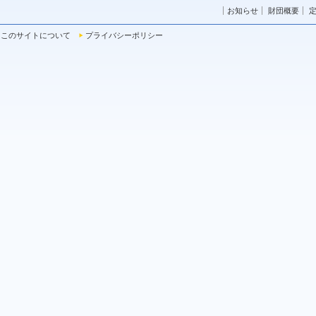
2026.07.20
自習室を開放します
お知らせ
財団概要
2026.07.20
【放課後ボール広場】８月予定表
このサイトについて
プライバシーポリシー
2026.07.19
美術館カフェ「ル シュマン」臨時休業のお知
2026.07.16
【受付終了しました】8月9日(日)「神奈川県
茅ヶ崎」
2026.07.13
茅ヶ崎みんなのアートフェス2026
2026.07.01
7月の施設予約抽選会が終了しました
2026.06.29
柳島しおさい公園 庭球場人工芝張替工事
2026.06.26
台風7号・8号接近に伴うイベントの延期つ
2026.06.20
6月22日（月）茅ヶ崎公園第2駐車場使用
2026.06.20
【放課後ボール広場】 茅ヶ崎公園野球場