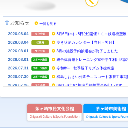
一覧を見る
2026.08.04
8月6日(木)～8日(土)開催！ミニ鉄道模型展 i
2026.08.04
空き状況カレンダー【当月・翌月】
2026.08.01
8月の施設予約抽選会が終了しました
2026.08.01
総合体育館トレーニング室中学生利用の試
2026.07.31
令和8年 秋季親子リズム体操教室
2026.07.30
柳島しおさい公園テニスコート張替工事期間（
2026.07.26
8月1日(土)に施設予約抽選会を行います
2026.07.22
2026「ちがさき第九を歌う会」合唱団員
2026.07.21
【受付終了しました】嘱託職員（松籟庵）
１日採用予定）
2026.07.21
【受付終了しました】契約職員を募集しま
定）